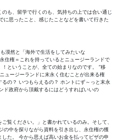
くのも、留学で行くのも、気持ちの上では合い通じ
でに思ったこと、感じたことなどを書いて行きた
でにも漠然と「海外で生活をしてみたいな
＝永住権＝これを持っているとニュージーランドで
！ということが、全ての始まりなのです。 ”移
、ニュージーランドに末永く住むことが出来る権
するの？ いつもらえるの？ ホントにず～っと末永
ンド政府から頂戴するにはどうすればいいの
をご覧ください。」と書かれているのみ。そして、
ジの中を探りながら資料を引き出し、永住権の獲
した。 今から思えば高いお金を払ってビザの申