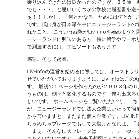
乗り込んできたのは良かったのですが、３５歳 
でも・・・。と思いいくつかの学校に履歴書を送った
ぁ！！ しかし、「何とかなる」ためには何とかして
です。僕自身が日本滞在中にニュージーランドの
れたこと。 こういう経験がLiv-infoを始め
ージーランドに興味のある方、特に留学やワーホ
で到達するには、エピソードもあります。
感謝。そして起業。
Liv-infoの運営を始めるに際しては、オース
せていただいておりますように、Liv-infoはこ
す。 最初の１ページを作ったのが２００３年の
うものは、刻々と変化するものです。僕も出来る
しいです。 ホームページをご覧いただいて、「
が、ニュージーランドでは法人企業はいたって簡単に
から言いますと、まだまだ個人企業です。LIV-INFO
ちゃめちゃブレークでもして大儲けとなれば、「ホームペ
「まぁ、そんなに大ブレークは・・・。」 ゆっ
みたくはないですね。 未来予想図こんなタイトル