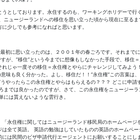
とうとしております。永住するのも、ワーキングホリデーで行
は、ニュージーランドへの移住を思い立った頃から現在に至るま
方に少しでも参考になればと思います。
移住を最初に思い立ったのは、２００１年の春ごろです。それま
ですが、”移住”という今までに想像もしなかった手段で、移住
それじゃ一度その移住＝永住権とやらにチャレンジしてみよう！
の意味も良く分かった。よし、移住だ！！”永住権”この言葉は
どうやったらこの永住権とやらはもらえるの？？？ どこに申請
ころまでは良かったのですが、さて、この永住権をニュージーラ
簡単には貰えないような雲行き。
、「永住権に関してはニュージーランド移民局のホームページ
ジは全て英語。 英語の勉強はしていたものの英語のホームペー
的には民間のビザ申請代行エージェントにお願いすることにしま