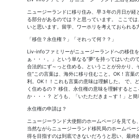
ニュージーランドに移り住み、早３年の月日が経
る部分があるのでは？と思っています。 ここで
いと思います。留学、ワーホリを考えておられる
「移住？永住権？」「それって何？？」
Liv-infoファミリーがニュージーランドへの
ぁ・・・。」という単なる”夢”を持ってはいたの
合法的にず～っと住める。ということが分かり、
住”この言葉は、海外に移り住むこと。OK！言葉
利。OK！！これも言葉の意味は理解した。 で、
く住めるの？ 移住、永住権の意味を理解すると
か・・・？ どうも、「いたただきま～す！」と
永住権の申請は？
ニュージーランド大使館のホームページを見ても
当然ながらニュージーランド移民局のホームペー
得を目指すのは到底できないだろうと思い、最終