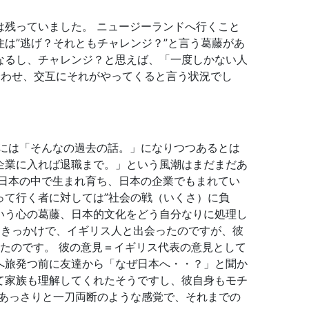
残っていました。 ニュージーランドへ行くこと
は”逃げ？それともチャレンジ？”と言う葛藤があ
なるし、チャレンジ？と思えば、「一度しかない人
合わせ、交互にそれがやってくると言う状況でし
には「そんなの過去の話。」になりつつあるとは
企業に入れば退職まで。」という風潮はまだまだあ
日本の中で生まれ育ち、日本の企業でもまれてい
て行く者に対しては”社会の戦（いくさ）に負
ういう心の葛藤、日本的文化をどう自分なりに処理し
るきっかけで、イギリス人と出会ったのですが、彼
たのです。 彼の意見＝イギリス代表の意見として
へ旅発つ前に友達から「なぜ日本へ・・？」と聞か
て家族も理解してくれたそうですし、彼自身もモチ
構あっさりと一刀両断のような感覚で、それまでの