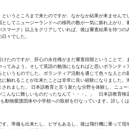
。というところまで来たのですが、なかなか結果が来ませんで
国としてニュージーランドへの移民の数が一気に膨れ上がり、
パスマーク）以上をクリアしていれば、後は審査結果を待つの
の日々でした。
行けたのですが、肝心の永住権がまだ審査段階ということで、
やってみよう。そして英語の勉強にもなればと思いボランティア
るというものでした。ボランティア活動を通じて色々な人との
化に触れることが出来たことは非常に良い経験になりました。
まされました。 日本語教育と言う新たな分野を体験し、ニュー
がこんなに難しいものだったなんて・・・。」 日本語教育検定
foでも動物愛護団体や小学校への取材を行なっています。詳しく
です。準備も出来たし、ビザもあるし、後は飛行機に乗って現