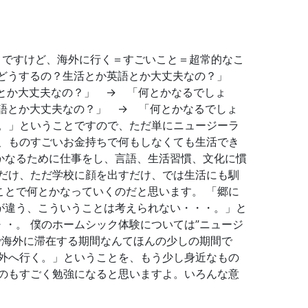
うですけど、海外に行く＝すごいこと＝超常的なこ
。どうするの？生活とか英語とか大丈夫なの？」
とか大丈夫なの？」 → 「何とかなるでしょ
語とか大丈夫なの？」 → 「何とかなるでしょ
。」ということですので、ただ単にニュージーラ
、ものすごいお金持ちで何もしなくても生活でき
かなるために仕事をし、言語、生活習慣、文化に慣
だけ、ただ学校に顔を出すだけ、では生活にも馴
とで何とかなっていくのだと思います。 「郷に
が違う、こういうことは考えられない・・・。」と
・。 僕のホームシック体験については”ニュージ
で海外に滞在する期間なんてほんの少しの期間で
外へ行く。」ということを、もう少し身近なもの
のもすごく勉強になると思いますよ。いろんな意