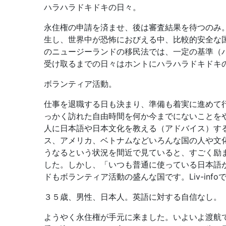
ハラハラドキドキの日々。
永住権の申請を済ませ、後は審査結果を待つのみ
生し、世界中が恐怖におびえる中、比較的安全な
のニュージーランドの移民法では、一定の基準（
受け取るまでの日々はホントにハラハラドキドキ
ボランティア活動。
仕事を退職する日も決まり、準備も着実に進めて
っかく訪れた自由時間を何か今までにないことを
人に日本語や日本文化を教える（アドバイス）す
ス、アメリカ、ベトナムなどいろんな国の人や文
うなるという状況を間近で見ていると、すごく励
した。しかし、「いつも普通に使っている日本語
ドもボランティア活動の盛んな国です。Liv-in
３５歳、男性、日本人。英語に対する自信なし。
ようやく永住権が手元に来ました。いよいよ渡航