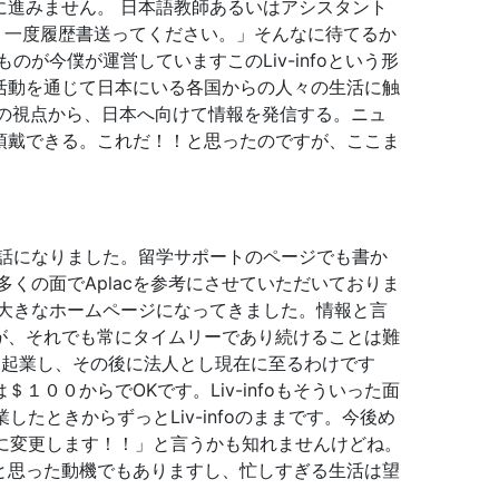
進みません。 日本語教師あるいはアシスタント
もう一度履歴書送ってください。」そんなに待てるか
今僕が運営していますこのLiv-infoという形
活動を通じて日本にいる各国からの人々の生活に触
る者の視点から、日本へ向けて情報を発信する。ニュ
頂戴できる。これだ！！と思ったのですが、ここま
お世話になりました。留学サポートのページでも書か
、多くの面でAplacを参考にさせていただいておりま
大きなホームページになってきました。情報と言
が、それでも常にタイムリーであり続けることは難
 起業し、その後に法人とし現在に至るわけです
０からでOKです。Liv-infoもそういった面
起業したときからずっとLiv-infoのままです。今後め
ITEDに変更します！！」と言うかも知れませんけどね。
と思った動機でもありますし、忙しすぎる生活は望