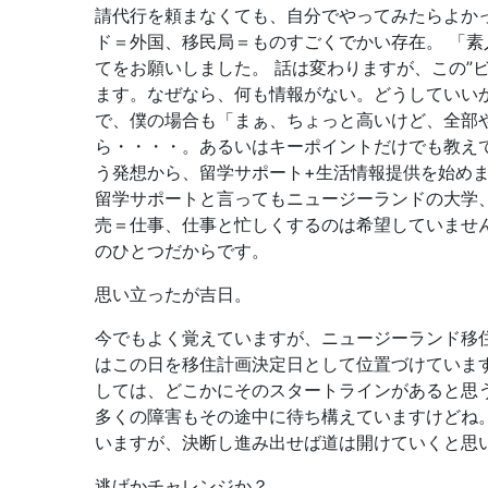
請代行を頼まなくても、自分でやってみたらよか
ド＝外国、移民局＝ものすごくでかい存在。 「
てをお願いしました。 話は変わりますが、この”ビ
ます。なぜなら、何も情報がない。どうしていい
で、僕の場合も「まぁ、ちょっと高いけど、全部
ら・・・・。あるいはキーポイントだけでも教え
う発想から、留学サポート+生活情報提供を始めま
留学サポートと言ってもニュージーランドの大学
売＝仕事、仕事と忙しくするのは希望していませ
のひとつだからです。
思い立ったが吉日。
今でもよく覚えていますが、ニュージーランド移
はこの日を移住計画決定日として位置づけていま
しては、どこかにそのスタートラインがあると思
多くの障害もその途中に待ち構えていますけどね
いますが、決断し進み出せば道は開けていくと思い
逃げかチャレンジか？