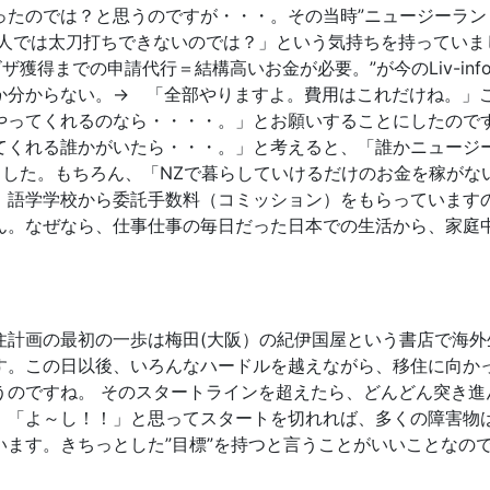
ったのでは？と思うのですが・・・。その当時”ニュージーラン
素人では太刀打ちできないのでは？」という気持ちを持っていま
ザ獲得までの申請代行＝結構高いお金が必要。”が今のLiv-i
か分からない。→ 「全部やりますよ。費用はこれだけね。」こ
やってくれるのなら・・・・。」とお願いすることにしたので
てくれる誰かがいたら・・・。」と考えると、「誰かニュージ
した。もちろん、「NZで暮らしていけるだけのお金を稼がな
、語学学校から委託手数料（コミッション）をもらっています
ん。なぜなら、仕事仕事の毎日だった日本での生活から、家庭
住計画の最初の一歩は梅田(大阪）の紀伊国屋という書店で海
す。この日以後、いろんなハードルを越えながら、移住に向か
うのですね。 そのスタートラインを超えたら、どんどん突き進
。「よ～し！！」と思ってスタートを切れれば、多くの障害物
ます。きちっとした”目標”を持つと言うことがいいことなの