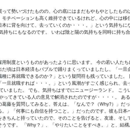
買って勢いづけたものの、心の底にはまだもやもやとしたものは
、モチベーションも高く維持できているけれど、心の中には移住
日本に背を向けて、去っていくのか・・・。」という気持ちに
う気持ちにもなるのです。 いわば陰と陽の気持ちを同時に持ち
雇用制度というものがあったように思います。 今の若い人たち
出た頃は日本経済もバブルで踊りまくっていましたし、「一旦
職種に再就職できるのか？」という疑問符も残っていました。 
「一旦就職すれば・・・。」という風潮がすごく感じられ、去っ
ていました。 でも、気持ちはすでにニュージーランド。 こ
へやってきている人の意見で解消されたのですが・・・・。 あ
葛藤を質問してみると、答えは、「なんで？（Why?）」だっ
る。」「何事にも自信を持つこと。」だったのです。彼も日本
をきちんと持っていたので、そのことを告げると、友達、そし
うです。 「Why？」、「やりたいことをすべき。」と、結