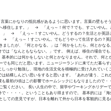
。
言う言葉にかなりの抵抗感があるように思います。言葉の壁もそ
外へ移住します。」 → 「えっ～！何で？でも、すごいやん
す。」 → 「えっ～！すごいやん。どうするの？生活とか英語
」 → 「えっ～！すごいやん。でもどうやって生活するの？英
書きましたが、「何とかなる。」は「何かをしたら、何とかなる
けでは「なんともならない。」です。 例えば、移住の場合でも
、基本的には何かをしないと何とかなりません。それで、何と
デーでも同じだと思います。ニュージーランドに来てただ暮らす
にしっかり勉強し、現地の生活文化を積極的に受け入れていくこ
では結構しんどい思いをすると思います。「あれが違う、これ
僕も最初の頃はこの影響でホームシックにもなりましたので・・
をご覧ください。 長い人生の中で、留学やワーキングホリデー
外で・・・・。ということもあり得ますので。 基本的には「海
者としての意見ですが、日本を離れて外から日本を客観的に見る