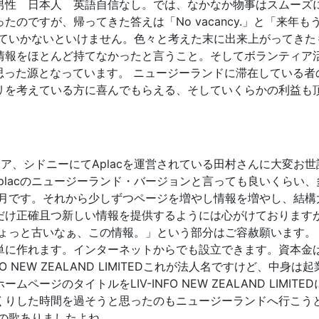
男性 日本人 英語自信なし。では、なかなか物事はスムーズに
のですが、帰ってきた答えは「No vacancy.」と「来年
いかないといけません。色々と考えた末に出来上がってきたものが
情報をほとんど持てなかったと言うこと。そしてボランティア
ようと思った源となっています。 ニュージーランドに滞在してい
リを考えている方に喜んでもらえる、そしていくらかの利益も
トラリア、シドニーにてAplacを運営されている田村さんに大変
のAplacのニュージーランド・バージョンと言っても良いくらい
６月です。それから少しずつページを増やし情報を増やし、結構
だけ正確且つ新しい情報を提供するようには心がけております
ちょっと古いなぁ、この情報。」という部分はご容赦願います。
作れます。インターネットからでも設立できます。資本金は＄１０
 NEW ZEALAND LIMITEDこれが法人名ですけど、中身は
ージのタイトルをLIV-INFO NEW ZEALAND LIM
くりした時間を過そうと思ったのもニュージーランドへ行こう
の歌ありましたよね。