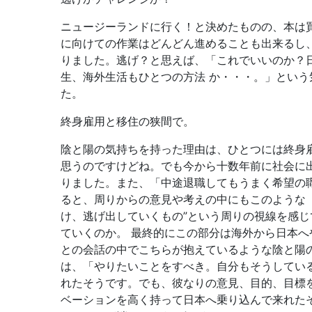
ニュージーランドに行く！と決めたものの、本は
に向けての作業はどんどん進めることも出来るし
りました。逃げ？と思えば、「これでいいのか？
生、海外生活もひとつの方法 か・・・。」とい
た。
終身雇用と移住の狭間で。
陰と陽の気持ちを持った理由は、ひとつには終身
思うのですけどね。でも今から十数年前に社会に
りました。また、「中途退職してもうまく希望の
ると、周りからの意見や考えの中にもこのような
け、逃げ出していくもの”という周りの視線を感じ
ていくのか。 最終的にこの部分は海外から日本
との会話の中でこちらが抱えているような陰と陽の
は、「やりたいことをすべき。自分もそうしてい
れたそうです。でも、彼なりの意見、目的、目標
ベーションを高く持って日本へ乗り込んで来れたそ